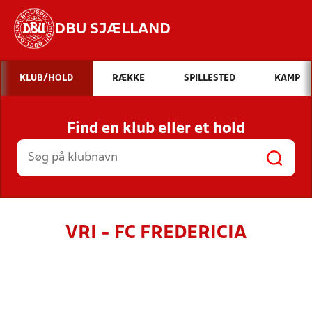
DBU SJÆLLAND
Hvad vil du søge efter?
KLUB/HOLD
RÆKKE
SPILLESTED
KAMP
INDHOLD OG NYHEDER
Find en klub eller et hold
STILLINGER, RESULTATER, KLUBBER OG
HOLD
VRI - FC FREDERICIA