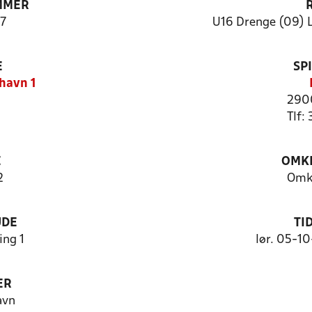
MMER
7
U16 Drenge (09) L
E
SP
havn 1
2900
Tlf:
E
OMKL
2
Omk
UDE
TI
ng 1
lør. 05-1
ER
avn