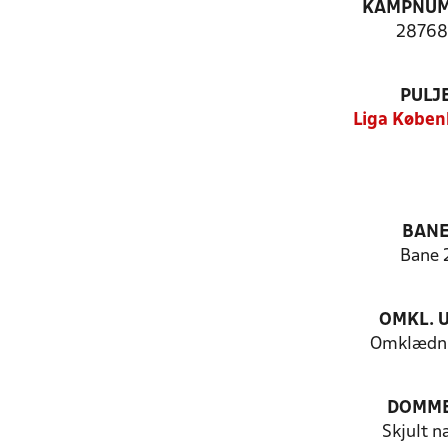
KAMPNU
28768
PULJ
Liga Køben
BAN
Bane 
OMKL. 
Omklædni
DOMM
Skjult n