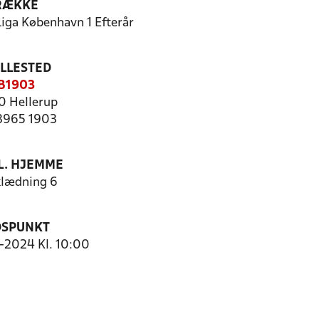
RÆKKE
iga København 1 Efterår
ILLESTED
B1903
 Hellerup
 3965 1903
. HJEMME
lædning 6
DSPUNKT
0-2024 Kl. 10:00