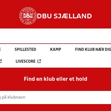
DBU SJÆLLAND
E
SPILLESTED
KAMP
FIND KLUB NÆR DI
LIVESCORE
Find en klub eller et hold