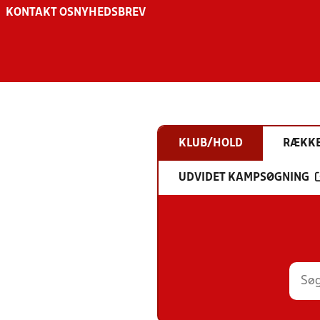
KONTAKT OS
NYHEDSBREV
KLUB/HOLD
RÆKK
UDVIDET KAMPSØGNING