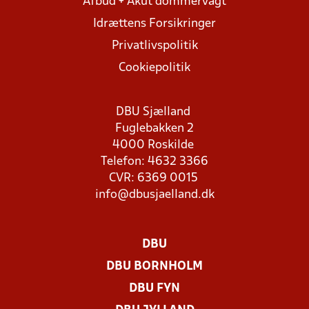
Afbud + Akut dommervagt
Idrættens Forsikringer
Privatlivspolitik
Cookiepolitik
DBU Sjælland
Fuglebakken 2
4000 Roskilde
Telefon: 4632 3366
CVR: 6369 0015
info@dbusjaelland.dk
DBU
DBU BORNHOLM
DBU FYN