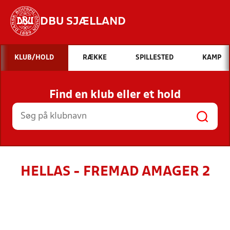
DBU SJÆLLAND
Hvad vil du søge efter?
KLUB/HOLD
RÆKKE
SPILLESTED
KAMP
INDHOLD OG NYHEDER
Find en klub eller et hold
STILLINGER, RESULTATER, KLUBBER OG
HOLD
HELLAS - FREMAD AMAGER 2