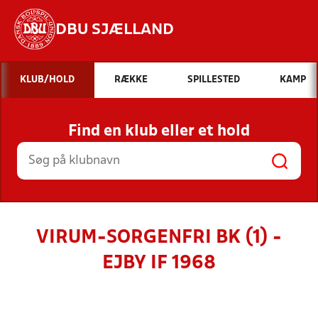
DBU SJÆLLAND
Hvad vil du søge efter?
KLUB/HOLD
RÆKKE
SPILLESTED
KAMP
INDHOLD OG NYHEDER
Find en klub eller et hold
STILLINGER, RESULTATER, KLUBBER OG
HOLD
VIRUM-SORGENFRI BK (1) -
EJBY IF 1968