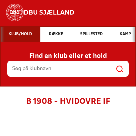
DBU SJÆLLAND
Hvad vil du søge efter?
KLUB/HOLD
RÆKKE
SPILLESTED
KAMP
INDHOLD OG NYHEDER
Find en klub eller et hold
STILLINGER, RESULTATER, KLUBBER OG
HOLD
B 1908 - HVIDOVRE IF