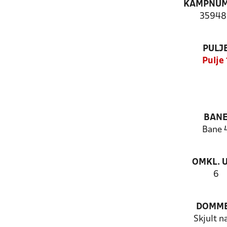
KAMPNU
35948
PULJ
Pulje 
BAN
Bane 
OMKL. 
6
DOMM
Skjult n