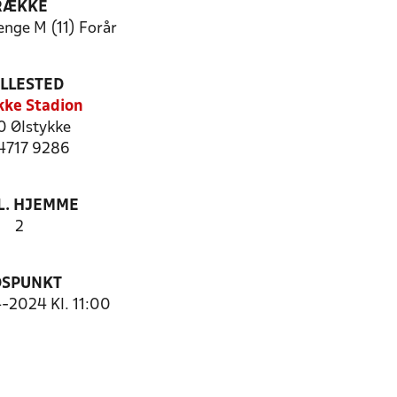
RÆKKE
enge M (11) Forår
ILLESTED
kke Stadion
 Ølstykke
 4717 9286
. HJEMME
2
DSPUNKT
4-2024 Kl. 11:00