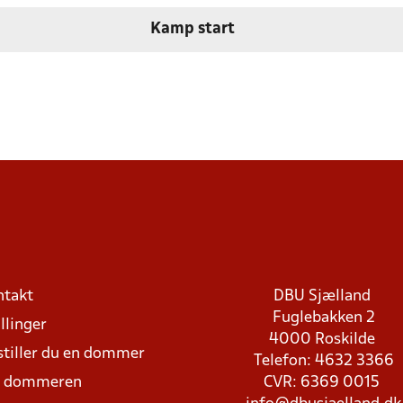
Kamp start
ntakt
DBU Sjælland
Fuglebakken 2
llinger
4000 Roskilde
stiller du en dommer
Telefon: 4632 3366
d dommeren
CVR: 6369 0015