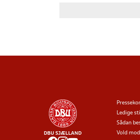
Presseko
Ledige sti
Sådan be
Vold mo
DBU SJÆLLAND