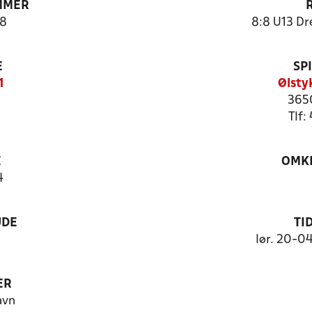
MMER
8
8:8 U13 Dr
E
SP
1
Ølsty
3650
Tlf:
E
OMKL
4
UDE
TI
lør. 20-0
ER
avn