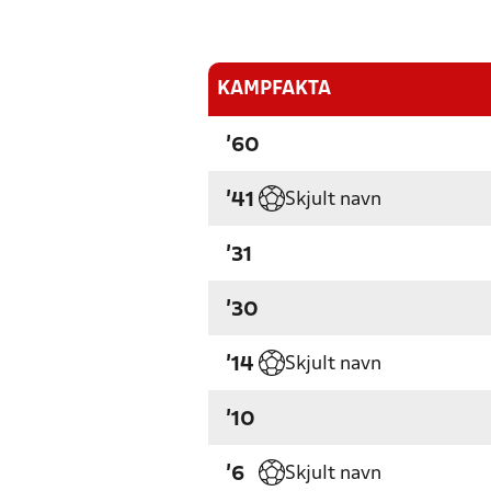
KAMPFAKTA
'60
Skjult navn
'41
'31
'30
Skjult navn
'14
'10
Skjult navn
'6