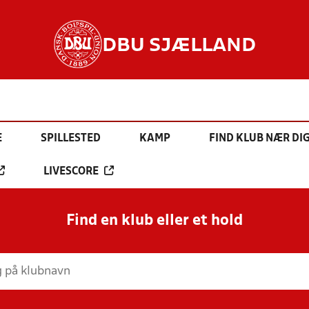
DBU SJÆLLAND
E
SPILLESTED
KAMP
FIND KLUB NÆR DI
LIVESCORE
Find en klub eller et hold