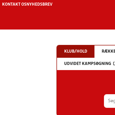
KONTAKT OS
NYHEDSBREV
KLUB/HOLD
RÆKK
UDVIDET KAMPSØGNING