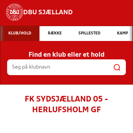
DBU SJÆLLAND
Hvad vil du søge efter?
KLUB/HOLD
RÆKKE
SPILLESTED
KAMP
INDHOLD OG NYHEDER
Find en klub eller et hold
STILLINGER, RESULTATER, KLUBBER OG
HOLD
FK SYDSJÆLLAND 05 -
HERLUFSHOLM GF