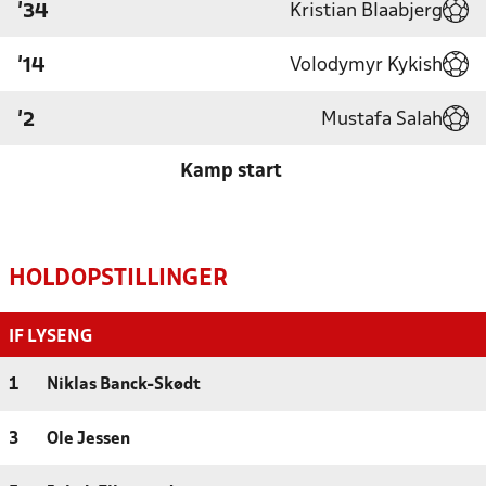
Kristian Blaabjerg
'34
Volodymyr Kykish
'14
Mustafa Salah
'2
Kamp start
HOLDOPSTILLINGER
IF LYSENG
1
Niklas Banck-Skødt
3
Ole Jessen