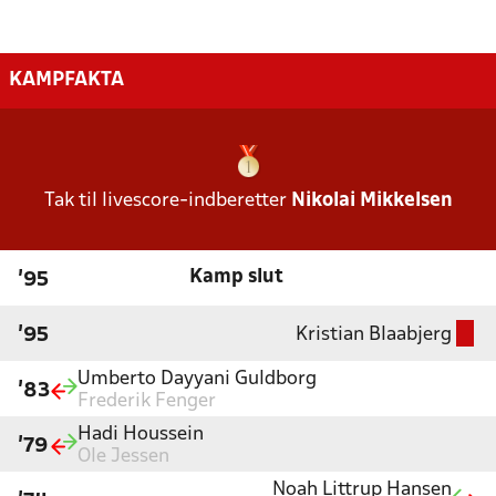
KAMPFAKTA
Tak til livescore-indberetter
Nikolai Mikkelsen
Kamp slut
'95
Kristian Blaabjerg
'95
Umberto Dayyani Guldborg
'83
Frederik Fenger
Hadi Houssein
'79
Ole Jessen
Noah Littrup Hansen