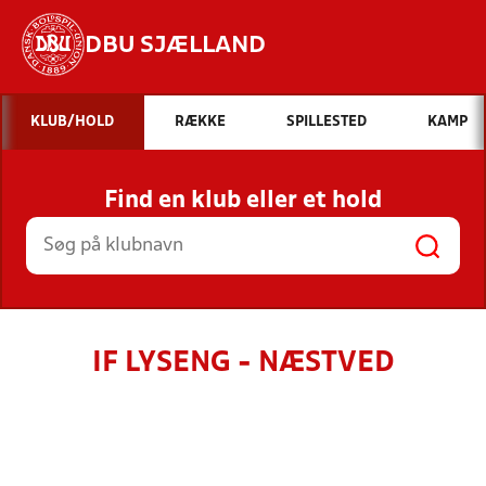
DBU SJÆLLAND
Hvad vil du søge efter?
KLUB/HOLD
RÆKKE
SPILLESTED
KAMP
INDHOLD OG NYHEDER
Find en klub eller et hold
STILLINGER, RESULTATER, KLUBBER OG
HOLD
IF LYSENG - NÆSTVED