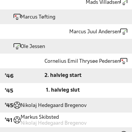
Mads Villadsen
Marcus Tøfting
Marcus Juul Andersen
Ole Jessen
Cornelius Emil Thrysøe Pedersen
2. halvleg start
'46
1. halvleg slut
'45
Nikolaj Hedegaard Bregenov
'45
Markus Skibsted
'41
Nikolaj Hedegaard Bregenov