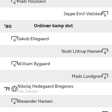
Hadi Houssein
Jeppe Emil Vielsted
Ordinær kamp slut
'90
Jakob Ellegaard
Noah Littrup Hansen
William Rygaard
Mads Lundgren
Nikolaj Hedegaard Bregenov
'71
Ole Jessen
Alexander Hansen