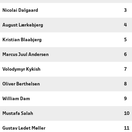
Nicolai Dalgaard
3
August Lærkebjerg
4
Kristian Blaabjerg
5
Marcus Juul Andersen
6
Volodymyr Kykish
7
Oliver Berthelsen
8
William Dam
9
Mustafa Salah
10
Gustav Ledet Møller
11