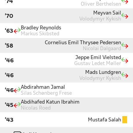
'74
Oliver Berthelsen
Meyvan Sail
'70
Volodymyr Kykish
Bradley Reynolds
'63
Markus Skibsted
Cornelius Emil Thrysøe Pedersen
'58
Nicolai Dalgaard
Jeppe Emil Vielsted
'46
Gustav Ledet Møller
Mads Lundgren
'46
Volodymyr Kykish
Abdirahman Jamal
'46
Silas Schønberg Frese
Abdihafed Katun Ibrahim
'45
Nicolas Roed
Mustafa Salah
'43