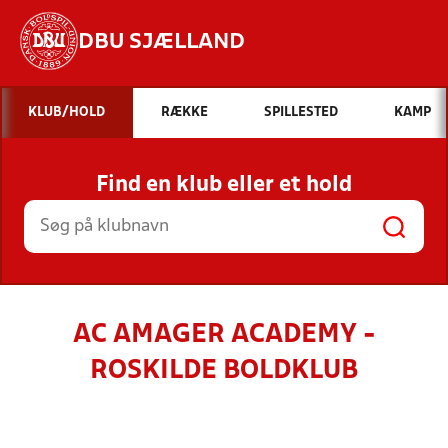
DBU SJÆLLAND
Hvad vil du søge efter?
KLUB/HOLD
RÆKKE
SPILLESTED
KAMP
INDHOLD OG NYHEDER
Find en klub eller et hold
STILLINGER, RESULTATER, KLUBBER OG
HOLD
AC AMAGER ACADEMY -
ROSKILDE BOLDKLUB