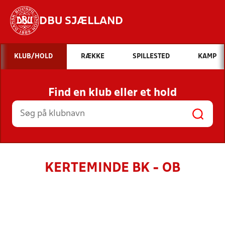
DBU SJÆLLAND
Hvad vil du søge efter?
KLUB/HOLD
RÆKKE
SPILLESTED
KAMP
INDHOLD OG NYHEDER
Find en klub eller et hold
STILLINGER, RESULTATER, KLUBBER OG
HOLD
KERTEMINDE BK - OB