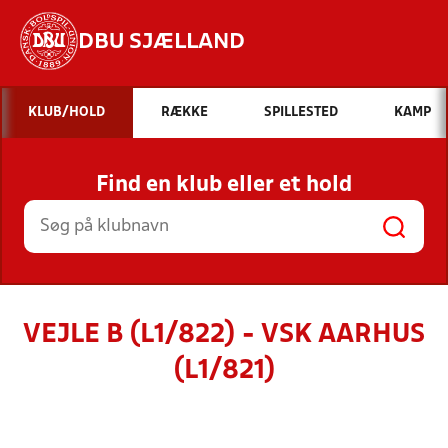
DBU SJÆLLAND
Hvad vil du søge efter?
KLUB/HOLD
RÆKKE
SPILLESTED
KAMP
INDHOLD OG NYHEDER
Find en klub eller et hold
STILLINGER, RESULTATER, KLUBBER OG
HOLD
VEJLE B (L1/822) - VSK AARHUS
(L1/821)