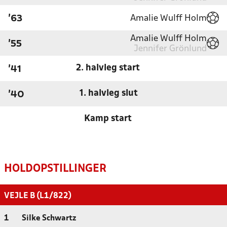
Amalie Wulff Holm
'63
Amalie Wulff Holm
'55
Jennifer Grönlund
2. halvleg start
'41
1. halvleg slut
'40
Kamp start
HOLDOPSTILLINGER
VEJLE B (L1/822)
1
Silke Schwartz