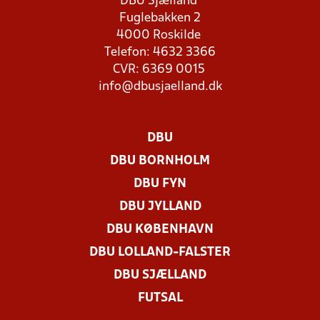
DBU Sjælland
Fuglebakken 2
4000 Roskilde
Telefon: 4632 3366
CVR: 6369 0015
info@dbusjaelland.dk
DBU
DBU BORNHOLM
DBU FYN
DBU JYLLAND
DBU KØBENHAVN
DBU LOLLAND-FALSTER
DBU SJÆLLAND
FUTSAL