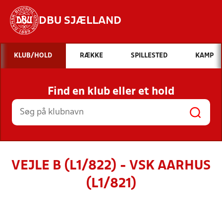
DBU SJÆLLAND
Hvad vil du søge efter?
KLUB/HOLD
RÆKKE
SPILLESTED
KAMP
INDHOLD OG NYHEDER
Find en klub eller et hold
STILLINGER, RESULTATER, KLUBBER OG
HOLD
VEJLE B (L1/822) - VSK AARHUS
(L1/821)