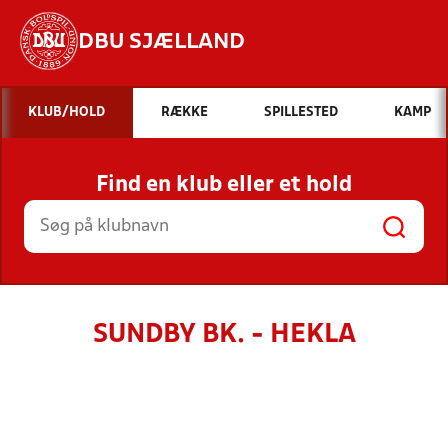
DBU SJÆLLAND
Hvad vil du søge efter?
KLUB/HOLD
RÆKKE
SPILLESTED
KAMP
INDHOLD OG NYHEDER
Find en klub eller et hold
STILLINGER, RESULTATER, KLUBBER OG
HOLD
SUNDBY BK. - HEKLA