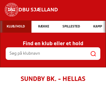
DBU SJÆLLAND
Hvad vil du søge efter?
KLUB/HOLD
RÆKKE
SPILLESTED
KAMP
INDHOLD OG NYHEDER
Find en klub eller et hold
STILLINGER, RESULTATER, KLUBBER OG
HOLD
SUNDBY BK. - HELLAS