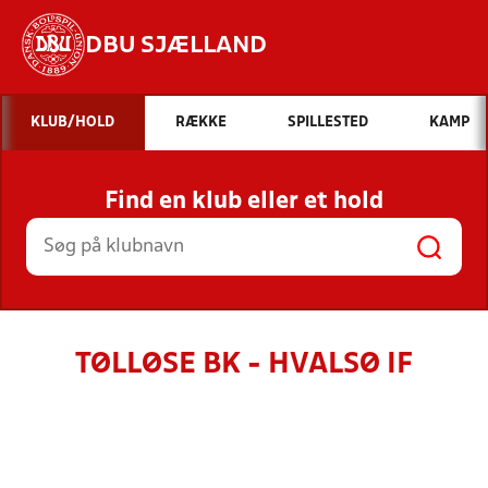
DBU SJÆLLAND
Hvad vil du søge efter?
KLUB/HOLD
RÆKKE
SPILLESTED
KAMP
INDHOLD OG NYHEDER
Find en klub eller et hold
STILLINGER, RESULTATER, KLUBBER OG
HOLD
TØLLØSE BK - HVALSØ IF