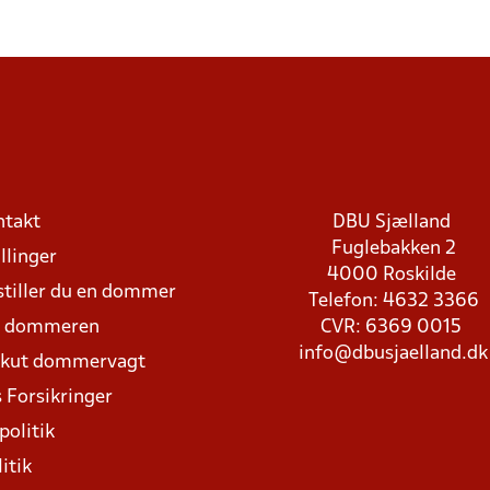
ntakt
DBU Sjælland
Fuglebakken 2
llinger
4000 Roskilde
stiller du en dommer
Telefon: 4632 3366
d dommeren
CVR: 6369 0015
info@dbusjaelland.dk
Akut dommervagt
 Forsikringer
politik
itik