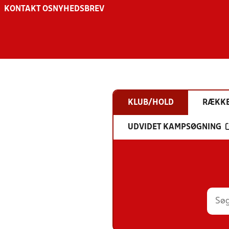
KONTAKT OS
NYHEDSBREV
KLUB/HOLD
RÆKK
UDVIDET KAMPSØGNING