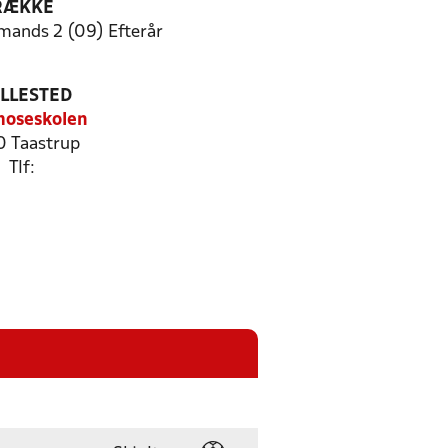
RÆKKE
mands 2 (09) Efterår
ILLESTED
moseskolen
 Taastrup
Tlf: