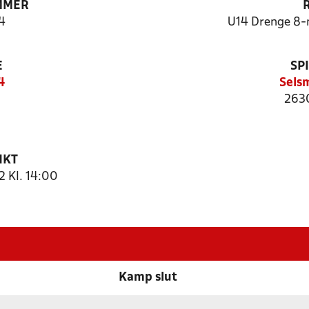
MMER
4
U14 Drenge 8-
E
SP
4
Sels
2630
NKT
 Kl. 14:00
Kamp slut