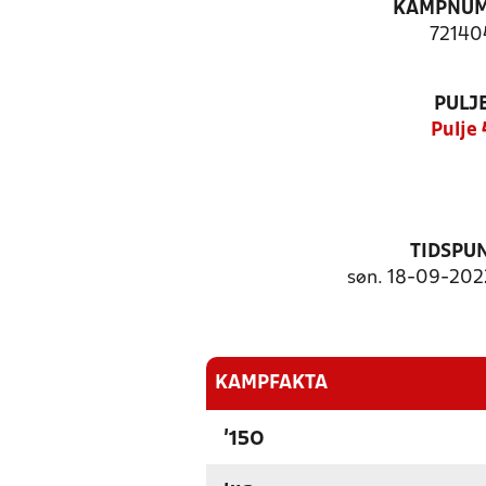
KAMPNU
72140
PULJ
Pulje 
TIDSPU
søn. 18-09-2022
KAMPFAKTA
'150