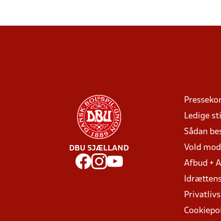
Presseko
Ledige sti
Sådan be
Vold mo
DBU SJÆLLAND
Afbud + 
Idrættens
Privatlivs
Cookiepol