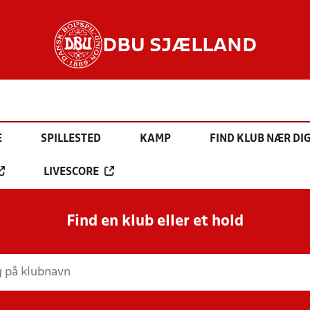
DBU SJÆLLAND
E
SPILLESTED
KAMP
FIND KLUB NÆR DI
LIVESCORE
Find en klub eller et hold