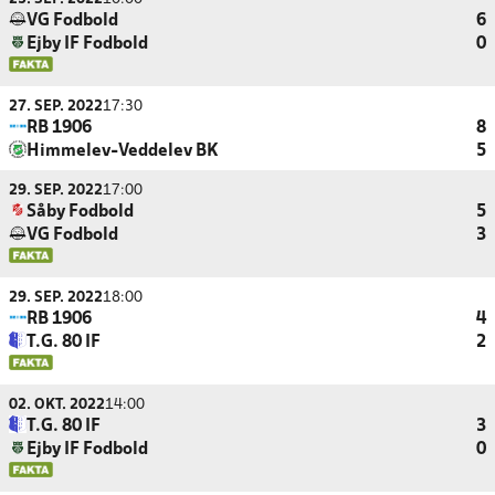
VG Fodbold
6
Ejby IF Fodbold
0
27. SEP. 2022
17:30
RB 1906
8
Himmelev-Veddelev BK
5
29. SEP. 2022
17:00
Såby Fodbold
5
VG Fodbold
3
29. SEP. 2022
18:00
RB 1906
4
T.G. 80 IF
2
02. OKT. 2022
14:00
T.G. 80 IF
3
Ejby IF Fodbold
0