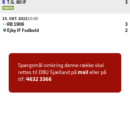
T.G. 80 IF
3
15. OKT. 2022
10:00
RB 1906
3
Ejby IF Fodbold
2
Spørgsmål omkring denne række skal
rettes til DBU Sjælland på
mail
eller på
tlf:
4632 3366