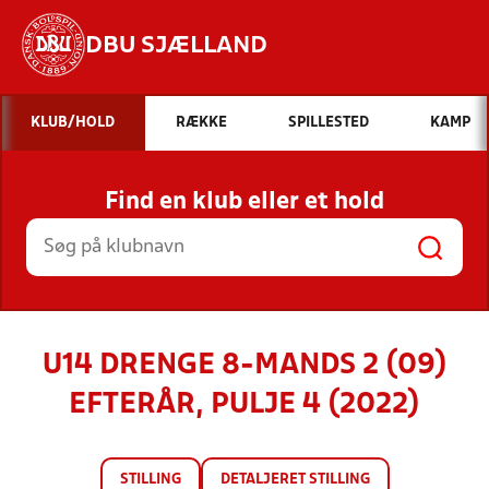
DBU SJÆLLAND
Hvad vil du søge efter?
KLUB/HOLD
RÆKKE
SPILLESTED
KAMP
INDHOLD OG NYHEDER
Find en klub eller et hold
STILLINGER, RESULTATER, KLUBBER OG
HOLD
U14 DRENGE 8-MANDS 2 (09)
EFTERÅR, PULJE 4 (2022)
STILLING
DETALJERET STILLING