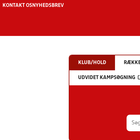
KONTAKT OS
NYHEDSBREV
KLUB/HOLD
RÆKK
UDVIDET KAMPSØGNING