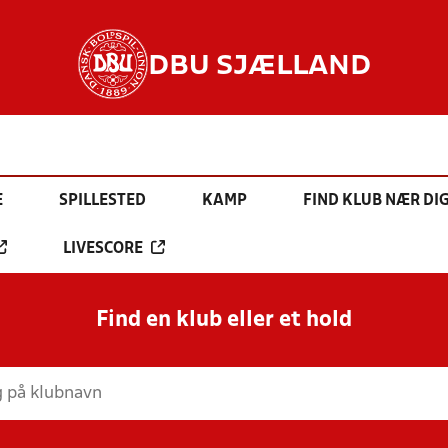
DBU SJÆLLAND
E
SPILLESTED
KAMP
FIND KLUB NÆR DI
LIVESCORE
Find en klub eller et hold