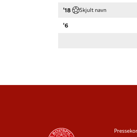
Skjult navn
'18
'6
Presseko