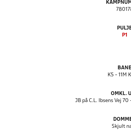
KAMPNU
78017
PULJ
P1
BAN
K5 - 11M 
OMKL. 
JB på C.L. Ibsens Vej 70
DOMM
Skjult n