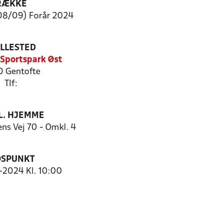
RÆKKE
(08/09) Forår 2024
ILLESTED
Sportspark Øst
 Gentofte
Tlf:
. HJEMME
ens Vej 70 - Omkl. 4
DSPUNKT
6-2024 Kl. 10:00