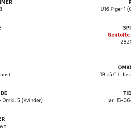
MMER
8
U16 Piger 1 
E
SP
Gentofte 
2820
E
OMKL
Kunst
JB på C.L. Ibs
UDE
TI
 - Omkl. 5 (Kvinder)
lør. 15-0
ER
avn