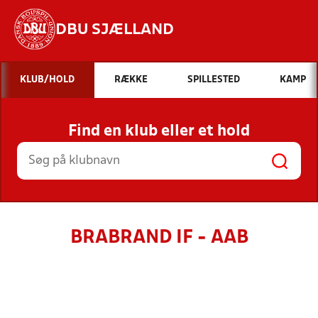
DBU SJÆLLAND
Hvad vil du søge efter?
KLUB/HOLD
RÆKKE
SPILLESTED
KAMP
INDHOLD OG NYHEDER
Find en klub eller et hold
STILLINGER, RESULTATER, KLUBBER OG
HOLD
BRABRAND IF - AAB