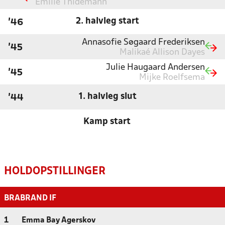
Emilie Thidemann
2. halvleg start
'46
Annasofie Søgaard Frederiksen
'45
Malikaé Allison Dayes
Julie Haugaard Andersen
'45
Mijke Roelfsema
1. halvleg slut
'44
Kamp start
HOLDOPSTILLINGER
BRABRAND IF
1
Emma Bay Agerskov