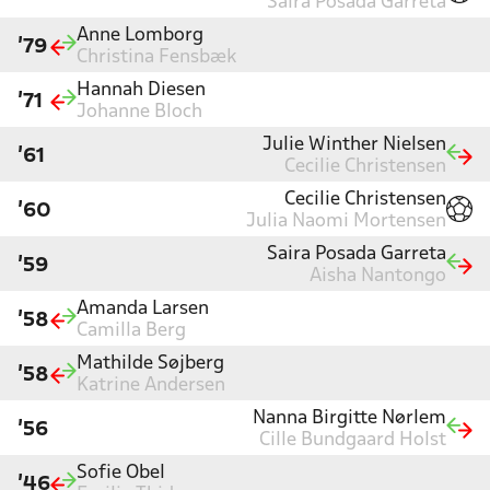
Saira Posada Garreta
Anne Lomborg
'79
Christina Fensbæk
Hannah Diesen
'71
Johanne Bloch
Julie Winther Nielsen
'61
Cecilie Christensen
Cecilie Christensen
'60
Julia Naomi Mortensen
Saira Posada Garreta
'59
Aisha Nantongo
Amanda Larsen
'58
Camilla Berg
Mathilde Søjberg
'58
Katrine Andersen
Nanna Birgitte Nørlem
'56
Cille Bundgaard Holst
Sofie Obel
'46