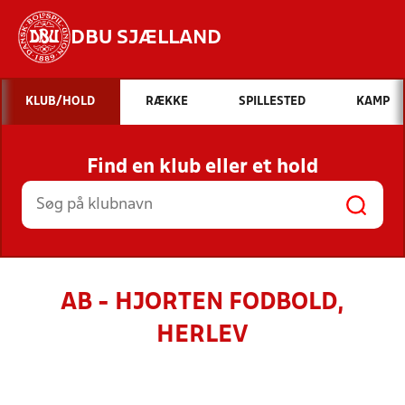
DBU SJÆLLAND
Hvad vil du søge efter?
KLUB/HOLD
RÆKKE
SPILLESTED
KAMP
INDHOLD OG NYHEDER
Find en klub eller et hold
STILLINGER, RESULTATER, KLUBBER OG
HOLD
AB - HJORTEN FODBOLD,
HERLEV