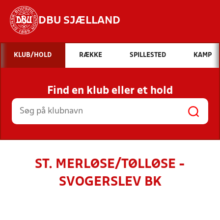
DBU SJÆLLAND
Hvad vil du søge efter?
KLUB/HOLD
RÆKKE
SPILLESTED
KAMP
INDHOLD OG NYHEDER
Find en klub eller et hold
STILLINGER, RESULTATER, KLUBBER OG
HOLD
ST. MERLØSE/TØLLØSE -
SVOGERSLEV BK