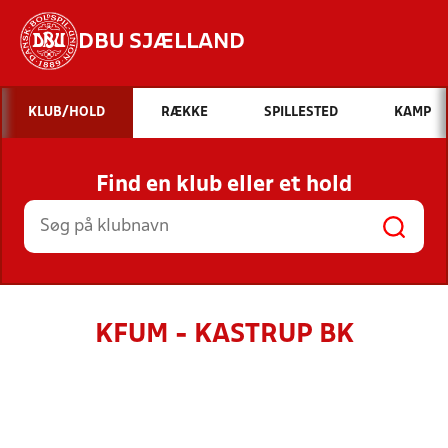
DBU SJÆLLAND
Hvad vil du søge efter?
KLUB/HOLD
RÆKKE
SPILLESTED
KAMP
INDHOLD OG NYHEDER
Find en klub eller et hold
STILLINGER, RESULTATER, KLUBBER OG
HOLD
KFUM - KASTRUP BK