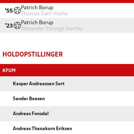
Patrich Borup
'55
Thomas Dahl Heshe
Patrich Borup
'23
Alexander Strunge Hartley
HOLDOPSTILLINGER
KFUM
Kasper Andreassen Sort
Sander Boesen
Andreas Fonsdal
Andreas Thanakorn Eriksen