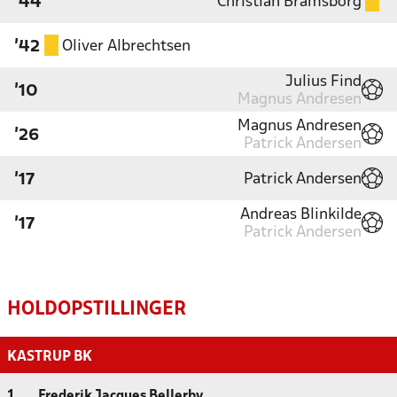
Christian Bramsborg
'44
Oliver Albrechtsen
'42
Julius Find
'10
Magnus Andresen
Magnus Andresen
'26
Patrick Andersen
Patrick Andersen
'17
Andreas Blinkilde
'17
Patrick Andersen
HOLDOPSTILLINGER
KASTRUP BK
1
Frederik Jacques Bellerby