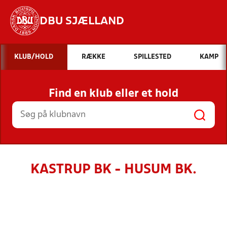
DBU SJÆLLAND
Hvad vil du søge efter?
KLUB/HOLD
RÆKKE
SPILLESTED
KAMP
INDHOLD OG NYHEDER
Find en klub eller et hold
STILLINGER, RESULTATER, KLUBBER OG
HOLD
KASTRUP BK - HUSUM BK.