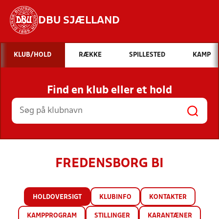
DBU SJÆLLAND
Hvad vil du søge efter?
KLUB/HOLD
RÆKKE
SPILLESTED
KAMP
INDHOLD OG NYHEDER
Find en klub eller et hold
STILLINGER, RESULTATER, KLUBBER OG
HOLD
FREDENSBORG BI
HOLDOVERSIGT
KLUBINFO
KONTAKTER
KAMPPROGRAM
STILLINGER
KARANTÆNER