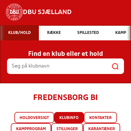
DBU SJÆLLAND
Hvad vil du søge efter?
KLUB/HOLD
RÆKKE
SPILLESTED
KAMP
INDHOLD OG NYHEDER
Find en klub eller et hold
STILLINGER, RESULTATER, KLUBBER OG
HOLD
FREDENSBORG BI
HOLDOVERSIGT
KLUBINFO
KONTAKTER
KAMPPROGRAM
STILLINGER
KARANTÆNER