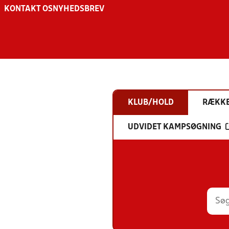
KONTAKT OS
NYHEDSBREV
KLUB/HOLD
RÆKK
UDVIDET KAMPSØGNING