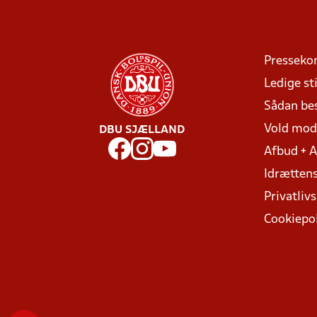
Presseko
Ledige sti
Sådan be
Vold mo
DBU SJÆLLAND
Afbud + 
Idrættens
Privatlivs
Cookiepol