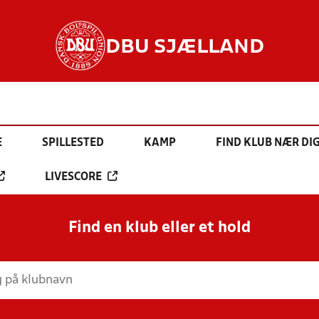
DBU SJÆLLAND
E
SPILLESTED
KAMP
FIND KLUB NÆR DI
LIVESCORE
Find en klub eller et hold