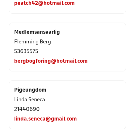
peatch42@hotmail.com
Medlemsansvarlig
Flemming Berg
53635575
bergbogforing@hotmail.com
Pigeungdom
Linda Seneca
21440690
linda.seneca@gmail.com