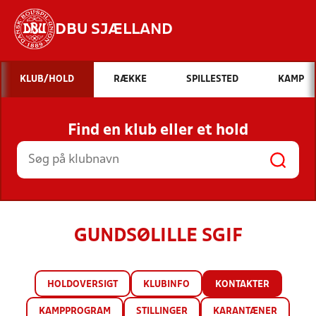
DBU SJÆLLAND
Hvad vil du søge efter?
KLUB/HOLD
RÆKKE
SPILLESTED
KAMP
INDHOLD OG NYHEDER
Find en klub eller et hold
STILLINGER, RESULTATER, KLUBBER OG
HOLD
GUNDSØLILLE SGIF
HOLDOVERSIGT
KLUBINFO
KONTAKTER
KAMPPROGRAM
STILLINGER
KARANTÆNER