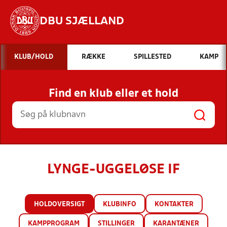
DBU SJÆLLAND
Hvad vil du søge efter?
KLUB/HOLD
RÆKKE
SPILLESTED
KAMP
INDHOLD OG NYHEDER
Find en klub eller et hold
STILLINGER, RESULTATER, KLUBBER OG
HOLD
LYNGE-UGGELØSE IF
HOLDOVERSIGT
KLUBINFO
KONTAKTER
KAMPPROGRAM
STILLINGER
KARANTÆNER