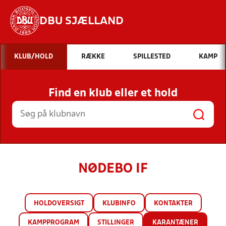
DBU SJÆLLAND
Hvad vil du søge efter?
KLUB/HOLD
RÆKKE
SPILLESTED
KAMP
INDHOLD OG NYHEDER
Find en klub eller et hold
STILLINGER, RESULTATER, KLUBBER OG
HOLD
NØDEBO IF
HOLDOVERSIGT
KLUBINFO
KONTAKTER
KAMPPROGRAM
STILLINGER
KARANTÆNER