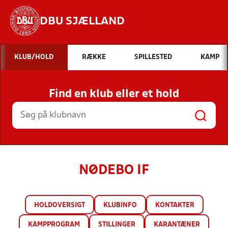
DBU SJÆLLAND
Hvad vil du søge efter?
KLUB/HOLD
RÆKKE
SPILLESTED
KAMP
INDHOLD OG NYHEDER
Find en klub eller et hold
STILLINGER, RESULTATER, KLUBBER OG
HOLD
NØDEBO IF
HOLDOVERSIGT
KLUBINFO
KONTAKTER
KAMPPROGRAM
STILLINGER
KARANTÆNER