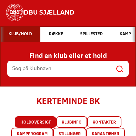
DBU SJÆLLAND
Hvad vil du søge efter?
KLUB/HOLD
RÆKKE
SPILLESTED
KAMP
INDHOLD OG NYHEDER
Find en klub eller et hold
STILLINGER, RESULTATER, KLUBBER OG
HOLD
KERTEMINDE BK
HOLDOVERSIGT
KLUBINFO
KONTAKTER
KAMPPROGRAM
STILLINGER
KARANTÆNER