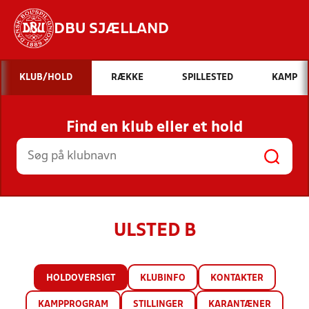
DBU SJÆLLAND
Hvad vil du søge efter?
KLUB/HOLD
RÆKKE
SPILLESTED
KAMP
INDHOLD OG NYHEDER
Find en klub eller et hold
STILLINGER, RESULTATER, KLUBBER OG
HOLD
ULSTED B
HOLDOVERSIGT
KLUBINFO
KONTAKTER
KAMPPROGRAM
STILLINGER
KARANTÆNER