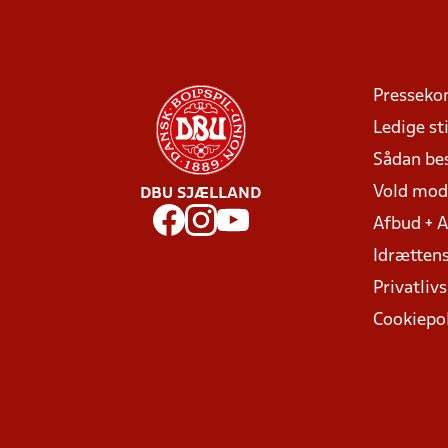
Presseko
Ledige sti
Sådan be
Vold mo
DBU SJÆLLAND
Afbud + 
Idrættens
Privatlivs
Cookiepol