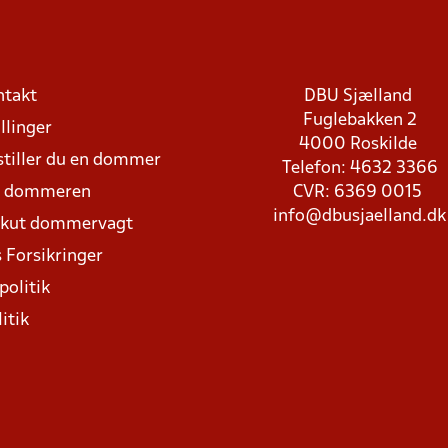
ntakt
DBU Sjælland
Fuglebakken 2
llinger
4000 Roskilde
stiller du en dommer
Telefon: 4632 3366
d dommeren
CVR: 6369 0015
info@dbusjaelland.dk
Akut dommervagt
 Forsikringer
politik
itik