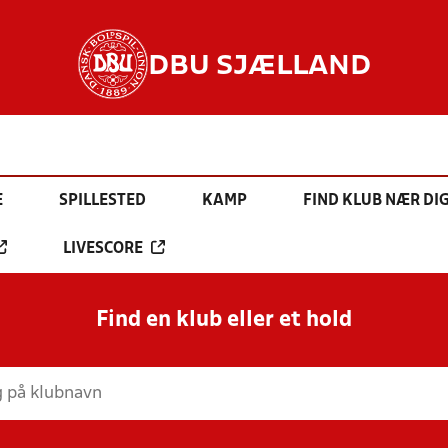
DBU SJÆLLAND
E
SPILLESTED
KAMP
FIND KLUB NÆR DI
LIVESCORE
Find en klub eller et hold