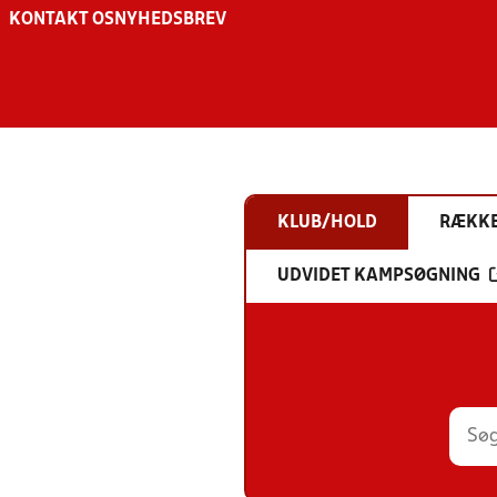
KONTAKT OS
NYHEDSBREV
KLUB/HOLD
RÆKK
UDVIDET KAMPSØGNING