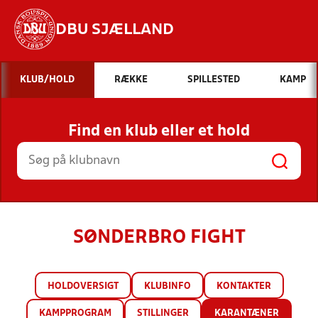
DBU SJÆLLAND
Hvad vil du søge efter?
KLUB/HOLD
RÆKKE
SPILLESTED
KAMP
INDHOLD OG NYHEDER
Find en klub eller et hold
STILLINGER, RESULTATER, KLUBBER OG
HOLD
SØNDERBRO FIGHT
HOLDOVERSIGT
KLUBINFO
KONTAKTER
KAMPPROGRAM
STILLINGER
KARANTÆNER