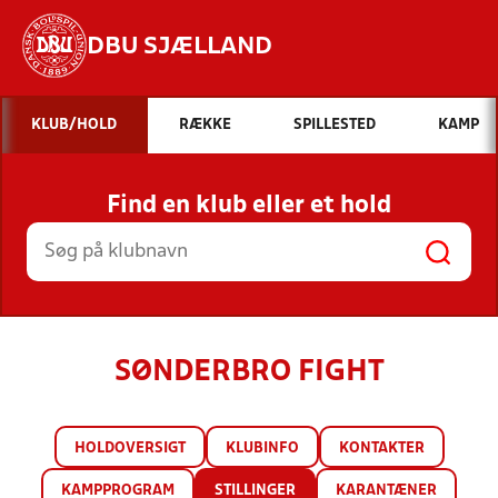
DBU SJÆLLAND
Hvad vil du søge efter?
KLUB/HOLD
RÆKKE
SPILLESTED
KAMP
INDHOLD OG NYHEDER
Find en klub eller et hold
STILLINGER, RESULTATER, KLUBBER OG
HOLD
SØNDERBRO FIGHT
HOLDOVERSIGT
KLUBINFO
KONTAKTER
KAMPPROGRAM
STILLINGER
KARANTÆNER