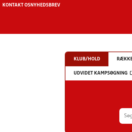
KONTAKT OS
NYHEDSBREV
KLUB/HOLD
RÆKK
UDVIDET KAMPSØGNING