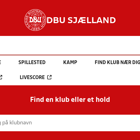
DBU SJÆLLAND
E
SPILLESTED
KAMP
FIND KLUB NÆR DI
LIVESCORE
Find en klub eller et hold