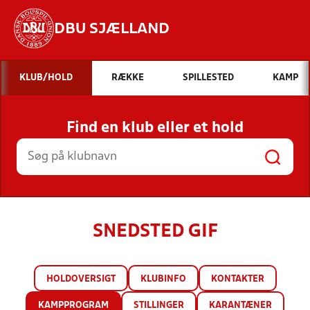
DBU SJÆLLAND
Hvad vil du søge efter?
KLUB/HOLD
RÆKKE
SPILLESTED
KAMP
INDHOLD OG NYHEDER
Find en klub eller et hold
STILLINGER, RESULTATER, KLUBBER OG
HOLD
SNEDSTED GIF
HOLDOVERSIGT
KLUBINFO
KONTAKTER
KAMPPROGRAM
STILLINGER
KARANTÆNER