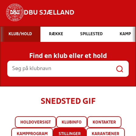
DBU SJÆLLAND
Hvad vil du søge efter?
KLUB/HOLD
RÆKKE
SPILLESTED
KAMP
INDHOLD OG NYHEDER
Find en klub eller et hold
STILLINGER, RESULTATER, KLUBBER OG
HOLD
SNEDSTED GIF
HOLDOVERSIGT
KLUBINFO
KONTAKTER
KAMPPROGRAM
STILLINGER
KARANTÆNER