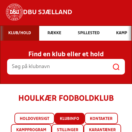
DBU SJÆLLAND
Hvad vil du søge efter?
KLUB/HOLD
RÆKKE
SPILLESTED
KAMP
INDHOLD OG NYHEDER
Find en klub eller et hold
STILLINGER, RESULTATER, KLUBBER OG
HOLD
HOULKÆR FODBOLDKLUB
HOLDOVERSIGT
KLUBINFO
KONTAKTER
KAMPPROGRAM
STILLINGER
KARANTÆNER