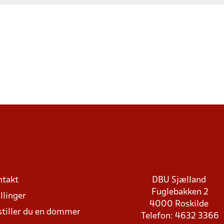
ntakt
DBU Sjælland
Fuglebakken 2
llinger
4000 Roskilde
stiller du en dommer
Telefon: 4632 3366