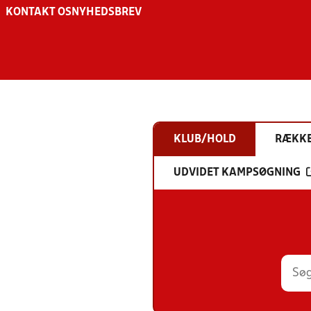
KONTAKT OS
NYHEDSBREV
KLUB/HOLD
RÆKK
UDVIDET KAMPSØGNING