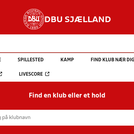
DBU SJÆLLAND
E
SPILLESTED
KAMP
FIND KLUB NÆR DI
LIVESCORE
Find en klub eller et hold