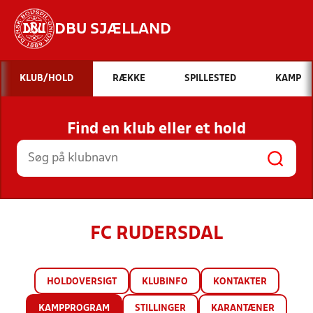
DBU SJÆLLAND
Hvad vil du søge efter?
KLUB/HOLD
RÆKKE
SPILLESTED
KAMP
INDHOLD OG NYHEDER
Find en klub eller et hold
STILLINGER, RESULTATER, KLUBBER OG
HOLD
FC RUDERSDAL
HOLDOVERSIGT
KLUBINFO
KONTAKTER
KAMPPROGRAM
STILLINGER
KARANTÆNER