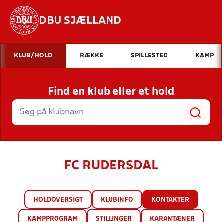
DBU SJÆLLAND
Hvad vil du søge efter?
KLUB/HOLD
RÆKKE
SPILLESTED
KAMP
INDHOLD OG NYHEDER
Find en klub eller et hold
STILLINGER, RESULTATER, KLUBBER OG
HOLD
FC RUDERSDAL
HOLDOVERSIGT
KLUBINFO
KONTAKTER
KAMPPROGRAM
STILLINGER
KARANTÆNER