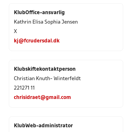
KlubOffice-ansvarlig
Kathrin Elisa Sophia Jensen
X
kj@fcrudersdal.dk
Klubskiftekontaktperson
Christian Knuth- Winterfeldt
221271 11
chrisidraet@gmail.com
KlubWeb-administrator