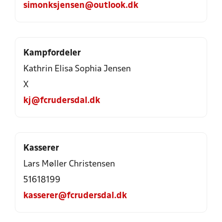
simonksjensen@outlook.dk
Kampfordeler
Kathrin Elisa Sophia Jensen
X
kj@fcrudersdal.dk
Kasserer
Lars Møller Christensen
51618199
kasserer@fcrudersdal.dk