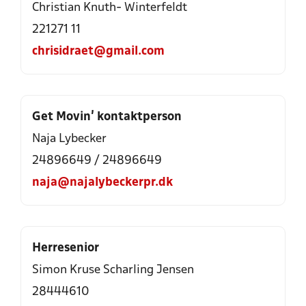
Christian Knuth- Winterfeldt
221271 11
chrisidraet@gmail.com
Get Movin’ kontaktperson
Naja Lybecker
24896649
/
24896649
naja@najalybeckerpr.dk
Herresenior
Simon Kruse Scharling Jensen
28444610