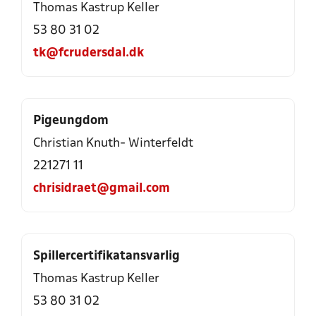
Thomas Kastrup Keller
53 80 31 02
tk@fcrudersdal.dk
Pigeungdom
Christian Knuth- Winterfeldt
221271 11
chrisidraet@gmail.com
Spillercertifikatansvarlig
Thomas Kastrup Keller
53 80 31 02