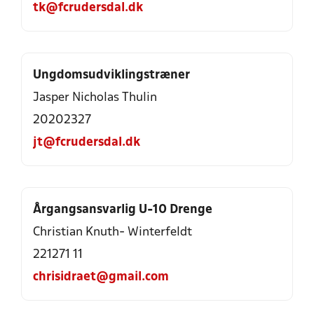
tk@fcrudersdal.dk
Ungdomsudviklingstræner
Jasper Nicholas Thulin
20202327
jt@fcrudersdal.dk
Årgangsansvarlig U-10 Drenge
Christian Knuth- Winterfeldt
221271 11
chrisidraet@gmail.com