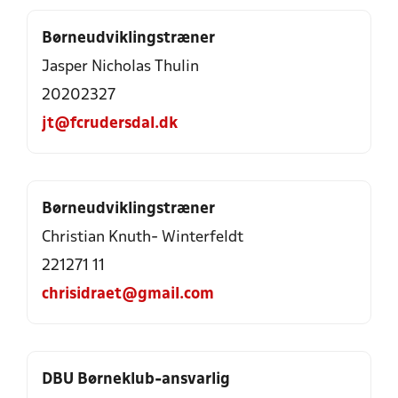
Børneudviklingstræner
Jasper Nicholas Thulin
20202327
jt@fcrudersdal.dk
Børneudviklingstræner
Christian Knuth- Winterfeldt
221271 11
chrisidraet@gmail.com
DBU Børneklub-ansvarlig