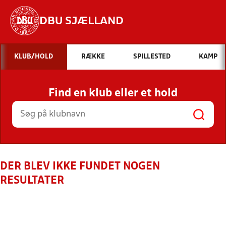
DBU SJÆLLAND
Hvad vil du søge efter?
KLUB/HOLD
RÆKKE
SPILLESTED
KAMP
INDHOLD OG NYHEDER
Find en klub eller et hold
STILLINGER, RESULTATER, KLUBBER OG
HOLD
DER BLEV IKKE FUNDET NOGEN
RESULTATER