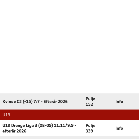
Pulje
Kvinde C2 (+15) 7:7 - Efterår 2026
Info
152
U19
U19 Drenge Liga 3 (08-09) 11:11/9:9 -
Pulje
Info
efterår 2026
339