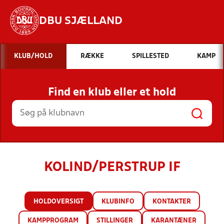
DBU SJÆLLAND
Hvad vil du søge efter?
KLUB/HOLD
RÆKKE
SPILLESTED
KAMP
INDHOLD OG NYHEDER
Find en klub eller et hold
STILLINGER, RESULTATER, KLUBBER OG
HOLD
KOLIND/PERSTRUP IF
HOLDOVERSIGT
KLUBINFO
KONTAKTER
KAMPPROGRAM
STILLINGER
KARANTÆNER