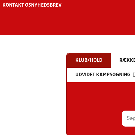
KONTAKT OS
NYHEDSBREV
KLUB/HOLD
RÆKK
UDVIDET KAMPSØGNING