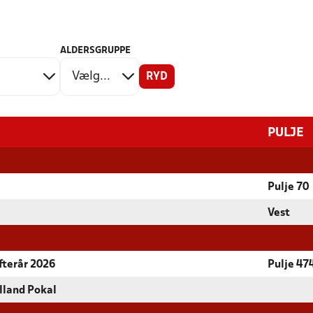
ALDERSGRUPPE
RYD
PULJE
Pulje 70
Vest
fterår 2026
Pulje 47
lland Pokal