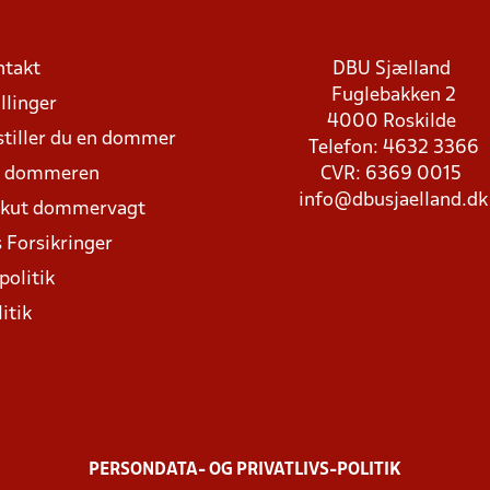
ntakt
DBU Sjælland
Fuglebakken 2
llinger
4000 Roskilde
stiller du en dommer
Telefon: 4632 3366
d dommeren
CVR: 6369 0015
info@dbusjaelland.dk
Akut dommervagt
 Forsikringer
politik
itik
PERSONDATA- OG PRIVATLIVS-POLITIK