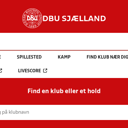
DBU SJÆLLAND
E
SPILLESTED
KAMP
FIND KLUB NÆR DI
LIVESCORE
Find en klub eller et hold