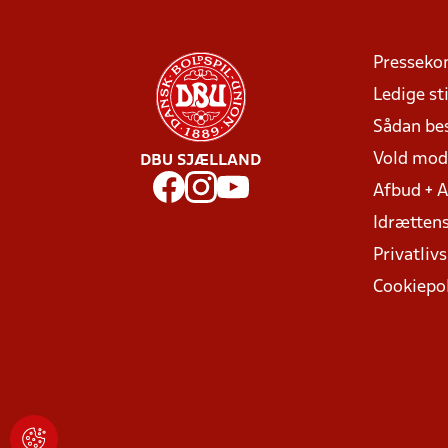
Presseko
Ledige sti
Sådan be
Vold mo
DBU SJÆLLAND
Afbud + 
Idrættens
Privatlivs
Cookiepol