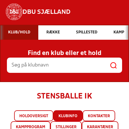
DBU SJÆLLAND
Hvad vil du søge efter?
KLUB/HOLD
RÆKKE
SPILLESTED
KAMP
INDHOLD OG NYHEDER
Find en klub eller et hold
STILLINGER, RESULTATER, KLUBBER OG
HOLD
STENSBALLE IK
HOLDOVERSIGT
KLUBINFO
KONTAKTER
KAMPPROGRAM
STILLINGER
KARANTÆNER