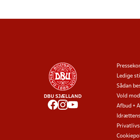
Presseko
Ledige sti
Sådan be
Vold mo
DBU SJÆLLAND
Afbud + 
Idrættens
Privatlivs
Cookiepol