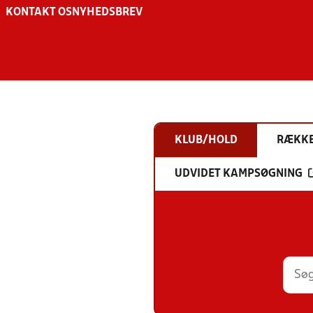
KONTAKT OS
NYHEDSBREV
KLUB/HOLD
RÆKK
UDVIDET KAMPSØGNING