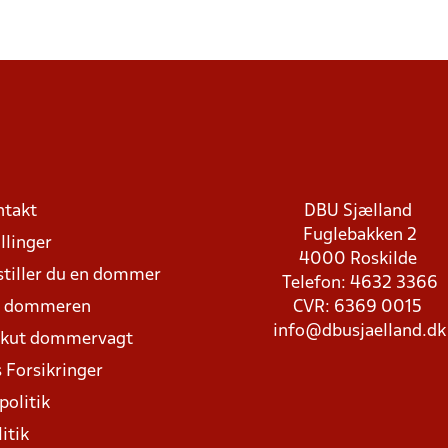
ntakt
DBU Sjælland
Fuglebakken 2
llinger
4000 Roskilde
stiller du en dommer
Telefon: 4632 3366
d dommeren
CVR: 6369 0015
info@dbusjaelland.dk
Akut dommervagt
 Forsikringer
politik
itik