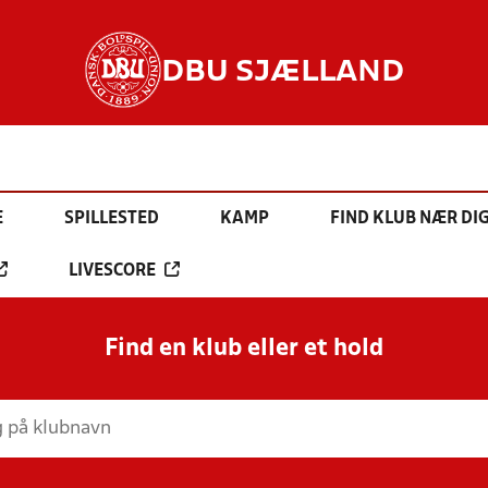
DBU SJÆLLAND
E
SPILLESTED
KAMP
FIND KLUB NÆR DI
LIVESCORE
Find en klub eller et hold