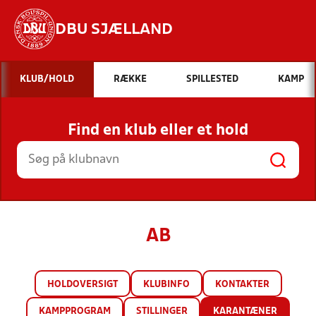
DBU SJÆLLAND
Hvad vil du søge efter?
KLUB/HOLD
RÆKKE
SPILLESTED
KAMP
INDHOLD OG NYHEDER
Find en klub eller et hold
STILLINGER, RESULTATER, KLUBBER OG
HOLD
AB
HOLDOVERSIGT
KLUBINFO
KONTAKTER
KAMPPROGRAM
STILLINGER
KARANTÆNER