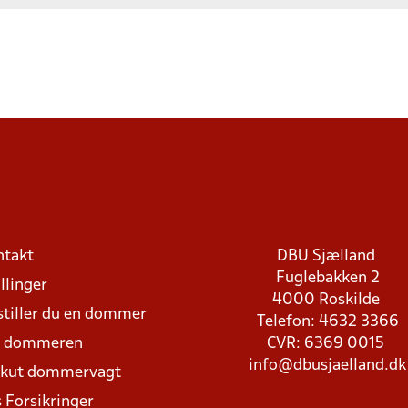
ntakt
DBU Sjælland
Fuglebakken 2
llinger
4000 Roskilde
stiller du en dommer
Telefon: 4632 3366
d dommeren
CVR: 6369 0015
info@dbusjaelland.dk
Akut dommervagt
 Forsikringer