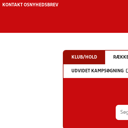
KONTAKT OS
NYHEDSBREV
KLUB/HOLD
RÆKK
UDVIDET KAMPSØGNING