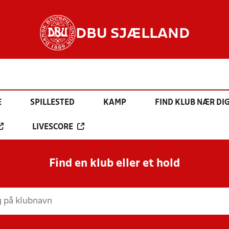
DBU SJÆLLAND
E
SPILLESTED
KAMP
FIND KLUB NÆR DI
LIVESCORE
Find en klub eller et hold