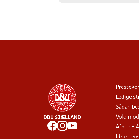
Presseko
Ledige sti
Sådan be
Vold mo
DBU SJÆLLAND
Afbud + 
Idrættens