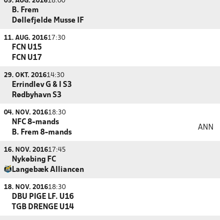
09. AUG. 2016
18:00
B. Frem
Døllefjelde Musse IF
11. AUG. 2016
17:30
FCN U15
FCN U17
29. OKT. 2016
14:30
Errindlev G & I S3
Rødbyhavn S3
04. NOV. 2016
18:30
NFC 8-mands
ANN
B. Frem 8-mands
16. NOV. 2016
17:45
Nykøbing FC
Langebæk Alliancen
18. NOV. 2016
18:30
DBU PIGE LF. U16
TGB DRENGE U14