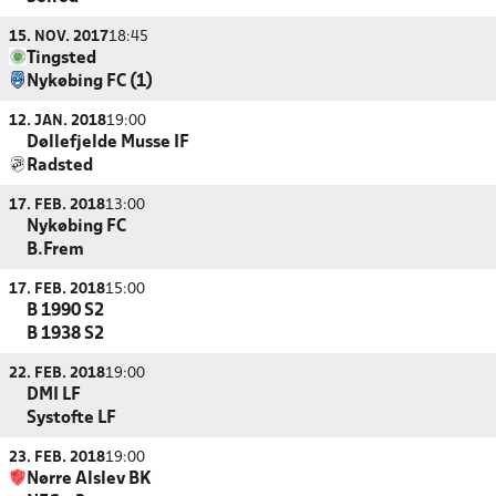
15. NOV. 2017
18:45
Tingsted
Nykøbing FC (1)
12. JAN. 2018
19:00
Døllefjelde Musse IF
Radsted
17. FEB. 2018
13:00
Nykøbing FC
B.Frem
17. FEB. 2018
15:00
B 1990 S2
B 1938 S2
22. FEB. 2018
19:00
DMI LF
Systofte LF
23. FEB. 2018
19:00
Nørre Alslev BK