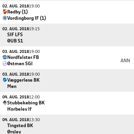
02. AUG. 2018
19:00
Rødby (1)
Vordingborg IF (1)
02. AUG. 2018
19:15
SIF LFS
ØUB S1
03. AUG. 2018
19:00
Nordfalster FB
ANN
Østmøn SGI
03. AUG. 2018
19:00
Væggerløse BK
Møn
04. AUG. 2018
12:00
Stubbekøbing BK
Horbelev lf
04. AUG. 2018
13:30
Tingsted BK
Ørslev