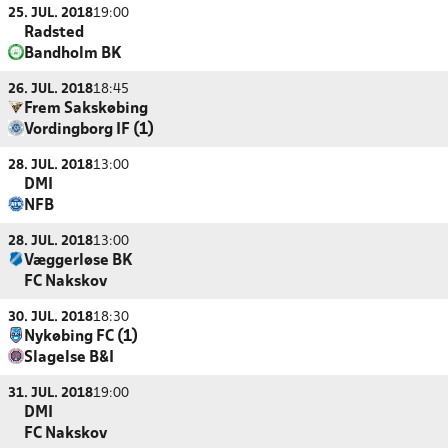
25. JUL. 2018
19:00
Radsted
Bandholm BK
26. JUL. 2018
18:45
Frem Sakskøbing
Vordingborg IF (1)
28. JUL. 2018
13:00
DMI
NFB
28. JUL. 2018
13:00
Væggerløse BK
FC Nakskov
30. JUL. 2018
18:30
Nykøbing FC (1)
Slagelse B&I
31. JUL. 2018
19:00
DMI
FC Nakskov