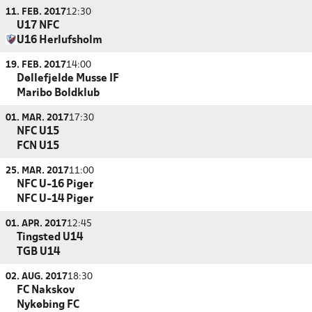
11. FEB. 2017
12:30
U17 NFC
U16 Herlufsholm
19. FEB. 2017
14:00
Døllefjelde Musse IF
Maribo Boldklub
01. MAR. 2017
17:30
NFC U15
FCN U15
25. MAR. 2017
11:00
NFC U-16 Piger
NFC U-14 Piger
01. APR. 2017
12:45
Tingsted U14
TGB U14
02. AUG. 2017
18:30
FC Nakskov
Nykøbing FC