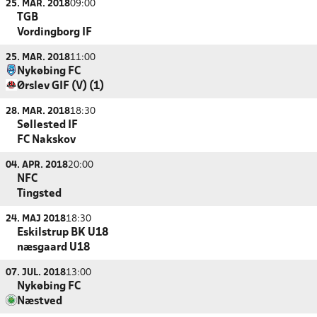
25. MAR. 2018
09:00
TGB
Vordingborg IF
25. MAR. 2018
11:00
Nykøbing FC
Ørslev GIF (V) (1)
28. MAR. 2018
18:30
Søllested IF
FC Nakskov
04. APR. 2018
20:00
NFC
Tingsted
24. MAJ 2018
18:30
Eskilstrup BK U18
næsgaard U18
07. JUL. 2018
13:00
Nykøbing FC
Næstved