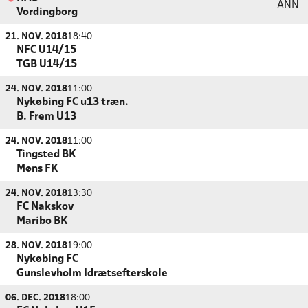
ANN
Vordingborg
21. NOV. 2018
18:40
NFC U14/15
TGB U14/15
24. NOV. 2018
11:00
Nykøbing FC u13 træn.
B. Frem U13
24. NOV. 2018
11:00
Tingsted BK
Møns FK
24. NOV. 2018
13:30
FC Nakskov
Maribo BK
28. NOV. 2018
19:00
Nykøbing FC
Gunslevholm Idrætsefterskole
06. DEC. 2018
18:00