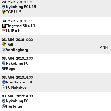
20. MAR. 2019
18:30
Nykøbing FC U15
TGB U15
30. MAR. 2019
10:00
Tingsted BK u14
LUIF u14
03. AUG. 2019
10:00
TGB
ANN
Vordingborg
03. AUG. 2019
13:00
Nykøbing FC
Køge
03. AUG. 2019
14:00
Nordfalster FB
FC Nakskov
03. AUG. 2019
14:00
Nykøbing FC
Herfølge