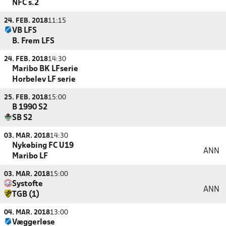
NFC s.2
24. FEB. 2018
11:15
VB LFS
B. Frem LFS
24. FEB. 2018
14:30
Maribo BK LFserie
Horbelev LF serie
25. FEB. 2018
15:00
B 1990 S2
SB S2
03. MAR. 2018
14:30
Nykøbing FC U19
ANN
Maribo LF
03. MAR. 2018
15:00
Systofte
ANN
TGB (1)
04. MAR. 2018
13:00
Væggerløse