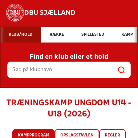
DBU SJÆLLAND
Hvad vil du søge efter?
KLUB/HOLD
RÆKKE
SPILLESTED
KAMP
INDHOLD OG NYHEDER
Find en klub eller et hold
STILLINGER, RESULTATER, KLUBBER OG
HOLD
TRÆNINGSKAMP UNGDOM U14 -
U18 (2026)
KAMPPROGRAM
OPSLAGSTAVLEN
REGLER