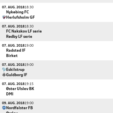
07. AUG. 2018
18:30
Nykøbing FC
Herlufsholm GF
07. AUG. 2018
18:30
FC Nakskov LF serie
Rødby LF serie
07. AUG. 2018
19:00
Radsted IF
Birket
07. AUG. 2018
19:00
Eskilstrup
Guldborg IF
07. AUG. 2018
19:15
Øster Ulslev BK
DMI
09. AUG. 2018
19:00
Nordfalster FB