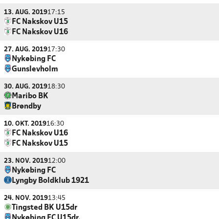
13. AUG. 2019
17:15
FC Nakskov U15
FC Nakskov U16
27. AUG. 2019
17:30
Nykøbing FC
Gunslevholm
30. AUG. 2019
18:30
Maribo BK
Brøndby
10. OKT. 2019
16:30
FC Nakskov U16
FC Nakskov U15
23. NOV. 2019
12:00
Nykøbing FC
Lyngby Boldklub 1921
24. NOV. 2019
13:45
Tingsted BK U15dr
Nykøbing FC U15dr.