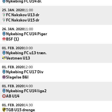
Nykøbing FC U14 dr.
25. JAN. 2020
11:00
FC Nakskov U13 dr
FC Nakskov U15 dr
26. JAN. 2020
11:00
Nykøbing FC U14 Piger
BSF (1)
01. FEB. 2020
10:00
Nykøbing FC u13 træn.
Vestmøn U13
01. FEB. 2020
12:00
Nykøbing FC U17 Div
Slagelse B&I
01. FEB. 2020
14:00
Nykøbing FC U14 liga2
AB U14
01. FEB. 2020
14:30
TGB U15 drenge