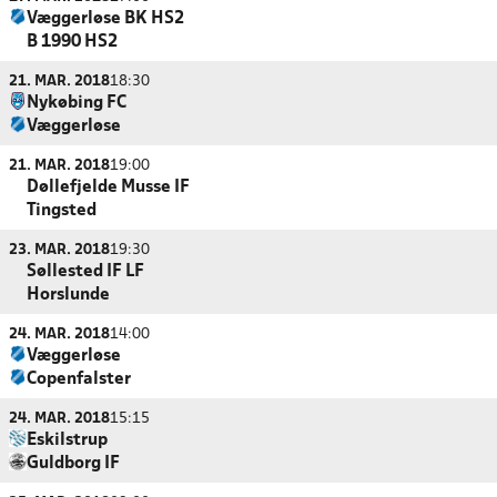
Væggerløse BK HS2
B 1990 HS2
21. MAR. 2018
18:30
Nykøbing FC
Væggerløse
21. MAR. 2018
19:00
Døllefjelde Musse IF
Tingsted
23. MAR. 2018
19:30
Søllested IF LF
Horslunde
24. MAR. 2018
14:00
Væggerløse
Copenfalster
24. MAR. 2018
15:15
Eskilstrup
Guldborg IF